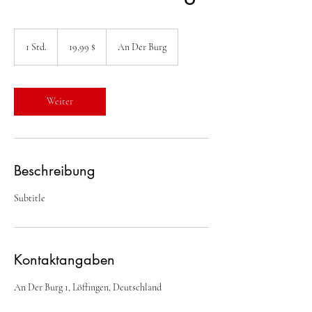
19,99
US-
1 Std.
1
19,99 $
An Der Burg
Dollar
S
t
d
Weiter
Beschreibung
Subtitle
Kontaktangaben
An Der Burg 1, Löffingen, Deutschland